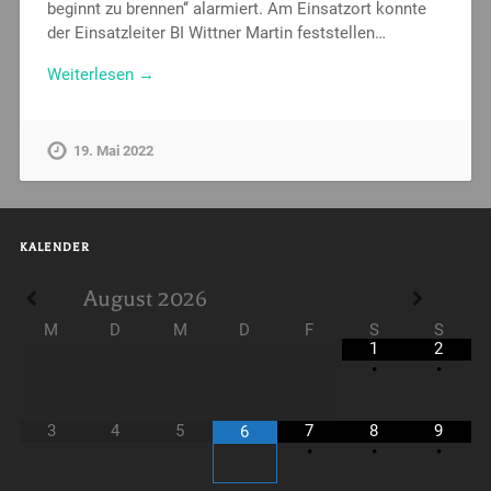
beginnt zu brennen‘‘ alarmiert. Am Einsatzort konnte
der Einsatzleiter BI Wittner Martin feststellen…
Weiterlesen →
19. Mai 2022
KALENDER
August
2026
M
D
M
D
F
S
S
1
2
•
•
3
4
5
7
8
9
6
•
•
•