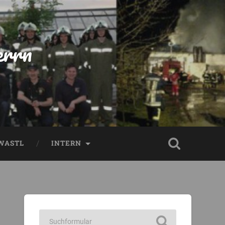
errn
WASTL
INTERN