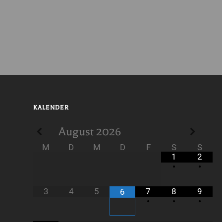
KALENDER
August
2026
M
D
M
D
F
S
S
1
2
•
•
3
4
5
7
8
9
6
•
•
•