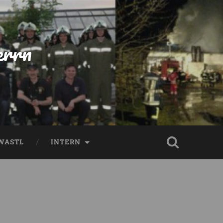
errn
WASTL
INTERN