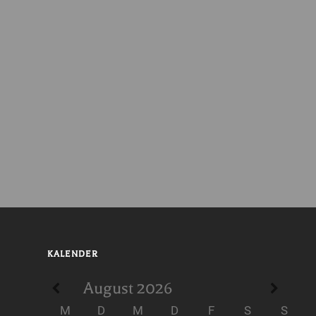
KALENDER
August
2026
M
D
M
D
F
S
S