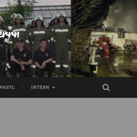
errn
WASTL
INTERN