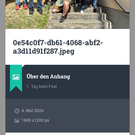
0e54c0f7-db61-4068-abf2-
a3d11d91f287.jpeg
Über den Anhang
1. Tag beim Fest
4. Mai 2026
1600
x
1200 px