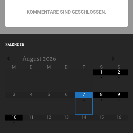
KOMMENTARE SIND GESCHLOSSEN.
KALENDER
August
2026
M
D
M
D
F
S
S
1
2
•
•
3
4
5
6
8
9
7
•
•
•
10
11
12
13
14
15
16
•