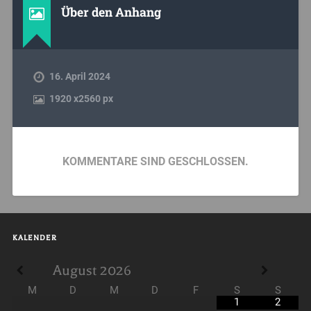
Über den Anhang
16. April 2024
1920
x
2560 px
KOMMENTARE SIND GESCHLOSSEN.
KALENDER
August
2026
M
D
M
D
F
S
S
1
2