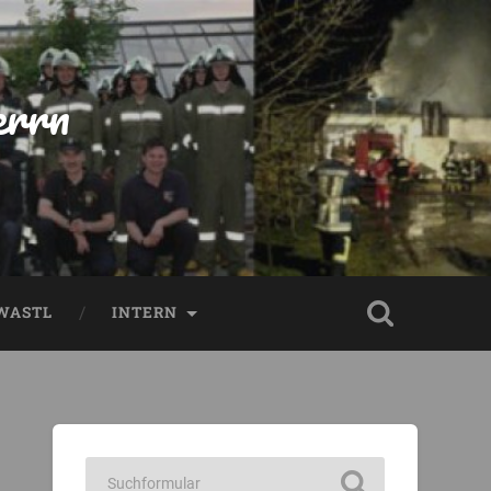
errn
WASTL
INTERN