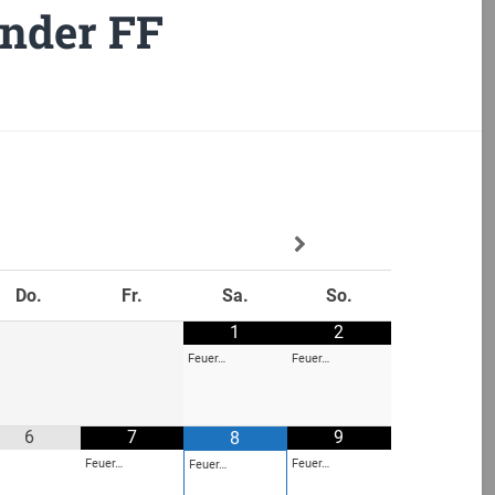
ender FF
Do.
Fr.
Sa.
So.
1
2
Feuer…
Feuer…
6
7
9
8
Feuer…
Feuer…
Feuer…